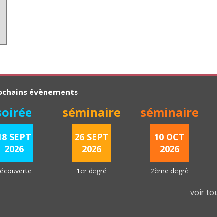
ochains évènements
soirée
séminaire
séminaire
18 SEPT
26 SEPT
10 OCT
2026
2026
2026
écouverte
1er degré
2ème degré
voir t