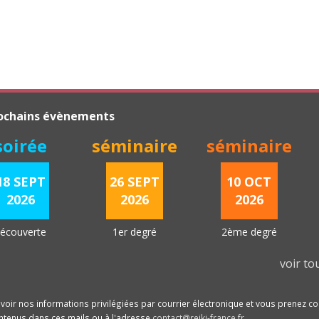
ochains évènements
soirée
séminaire
séminaire
18 SEPT
26 SEPT
10 OCT
2026
2026
2026
écouverte
1er degré
2ème degré
voir t
voir nos informations privilégiées par courrier électronique et vous prenez 
ontenus dans ces mails ou à l'adresse
contact@reiki-france.fr