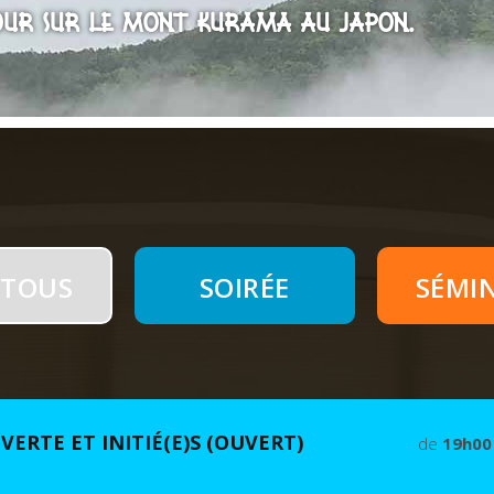
our sur le Mont Kurama au Japon.
 TOUS
SOIRÉE
SÉMI
VERTE ET INITIÉ(E)S (OUVERT)
de
19h00