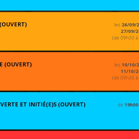
 (OUVERT)
les
26/09/
27/09/2
(de 09h30 à
E (OUVERT)
les
10/10/
11/10/2
(de 09h30 à
VERTE ET INITIÉ(E)S (OUVERT)
de
19h00