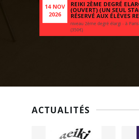
REIKI 2ÈME DEGRÉ ELARG
14 NOV
(OUVERT) (UN SEUL STA
2026
RÉSERVÉ AUX ÉLÈVES RE
niveau 2ème degré élargi - à Paris
(350€)
ACTUALITÉS