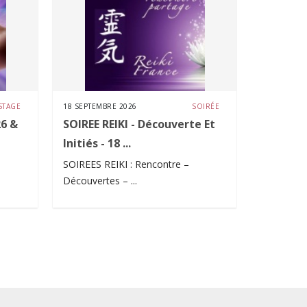
STAGE
18 SEPTEMBRE 2026
SOIRÉE
11 JUILLET 
26 &
SOIREE REIKI - Découverte Et
STAGE R
Initiés - 18 ...
& 12 Jui
SOIREES REIKI : Rencontre –
Le mot cl
Découvertes – ...
...