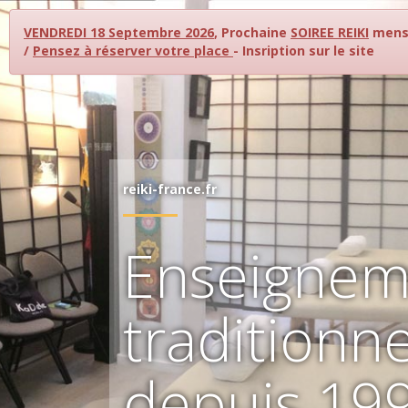
VENDREDI 18 Septembre 2026
, Prochaine
SOIREE REIKI
mensu
/
Pensez à réserver votre place
- Insription sur le site
reiki-france.fr
Enseignem
traditionne
depuis 19