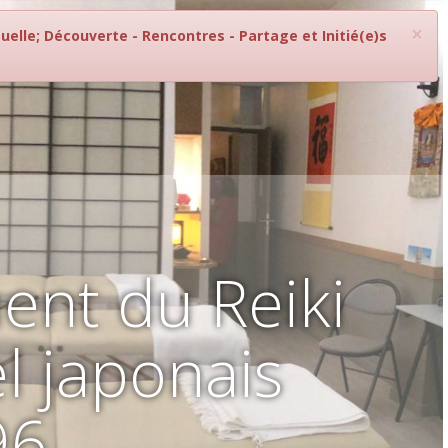
×
elle; Découverte - Rencontres - Partage et Initié(e)s
ent du Reiki
l japonais
96