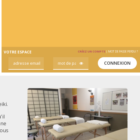
VOTRE ESPACE
CRÉEZ UN COMPTE
|
MOT DE PASSE PERDU ?
CONNEXION
iki.
'il
une
vous