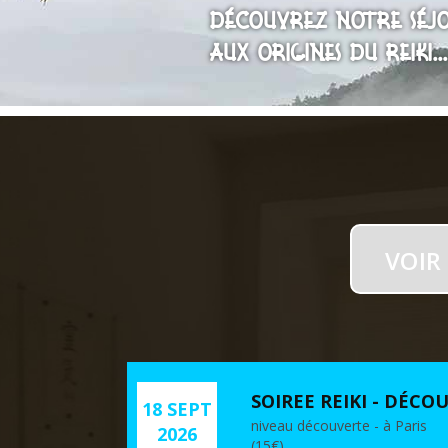
Découvrez notre séj
Aux origines du Reiki...
VOIR
SOIREE REIKI - DÉCOU
18 SEPT
niveau découverte - à Paris
2026
(15€)