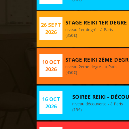
STAGE REIKI 1ER DEGRE
26 SEPT
niveau 1er degré - à Paris
2026
(350€)
STAGE REIKI 2ÈME DEGR
10 OCT
niveau 2ème degré - à Paris
2026
(450€)
SOIREE REIKI - DÉCOU
16 OCT
niveau découverte - à Paris
2026
(15€)