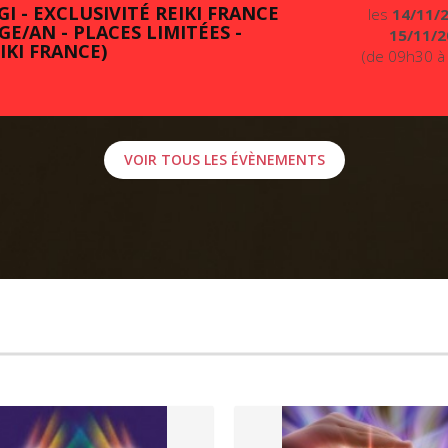
I - EXCLUSIVITÉ REIKI FRANCE
les
14/11/
GE/AN - PLACES LIMITÉES -
15/11/2
IKI FRANCE)
(de 09h30 à
VOIR TOUS LES ÉVÈNEMENTS